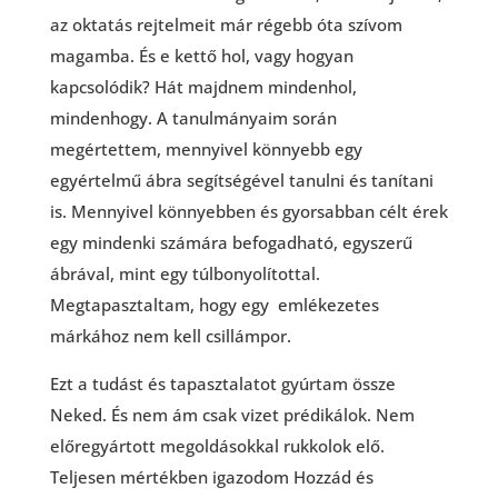
az oktatás rejtelmeit már régebb óta szívom
magamba. És e kettő hol, vagy hogyan
kapcsolódik? Hát majdnem mindenhol,
mindenhogy. A tanulmányaim során
megértettem, mennyivel könnyebb egy
egyértelmű ábra segítségével tanulni és tanítani
is. Mennyivel könnyebben és gyorsabban célt érek
egy mindenki számára befogadható, egyszerű
ábrával, mint egy túlbonyolítottal.
Megtapasztaltam, hogy egy emlékezetes
márkához nem kell csillámpor.
Ezt a tudást és tapasztalatot gyúrtam össze
Neked. És nem ám csak vizet prédikálok. Nem
előregyártott megoldásokkal rukkolok elő.
Teljesen mértékben igazodom Hozzád és