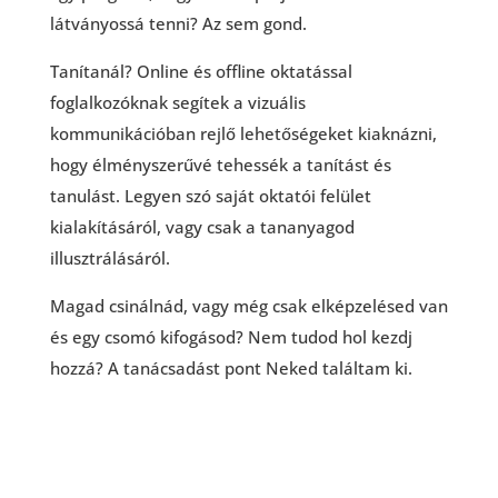
látványossá tenni? Az sem gond.
Tanítanál? Online és offline oktatással
foglalkozóknak segítek a vizuális
kommunikációban rejlő lehetőségeket kiaknázni,
hogy élményszerűvé tehessék a tanítást és
tanulást. Legyen szó saját oktatói felület
kialakításáról, vagy csak a tananyagod
illusztrálásáról.
Magad csinálnád, vagy még csak elképzelésed van
és egy csomó kifogásod? Nem tudod hol kezdj
hozzá? A tanácsadást pont Neked találtam ki.
Megnézem mit kínálsz