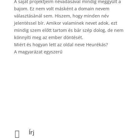
A saját projektjeim névadásával mindig meggyűlt a
bajom. Ez nem volt másként a domain nevem
választásánál sem. Hiszem, hogy minden név
jelentéssel bír. Amikor valaminek nevet adok, ezt
mindig szem előtt tartom és bár szép dolog, de nem
könnyíti meg az ember döntését.
Miért és hogyan lett az oldal neve Heurékás?
A magyarázat egyszerű
Írj
