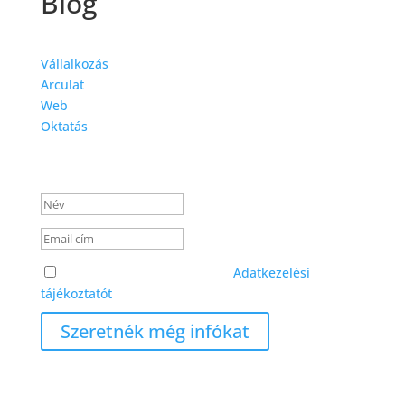
Blog
Vállalkozás
Arculat
Web
Oktatás
Sikeres üzenet
Elolvastam és elfogadom az
Adatkezelési
tájékoztatót
Szeretnék még infókat