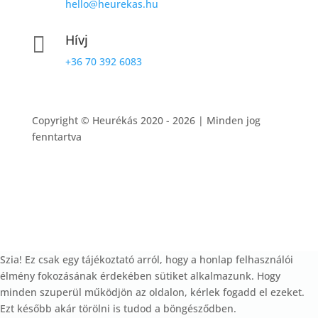
hello@heurekas.hu
Hívj

+36 70 392 6083
Copyright © Heurékás 2020 - 2026 | Minden jog
fenntartva
Szia! Ez csak egy tájékoztató arról, hogy a honlap felhasználói
élmény fokozásának érdekében sütiket alkalmazunk. Hogy
minden szuperül működjön az oldalon, kérlek fogadd el ezeket.
Ezt később akár törölni is tudod a böngésződben.